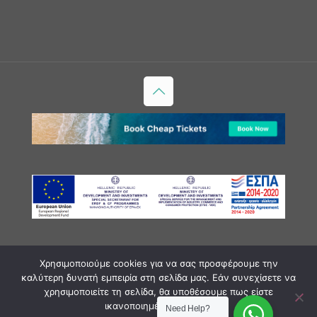
Copyright ©2018 milosexperience.gr AP. MH.T.E.:
Χρησιμοποιούμε cookies για να σας προσφέρουμε την
1172E60000036700
καλύτερη δυνατή εμπειρία στη σελίδα μας. Εάν συνεχίσετε να
Οι εμπειρίες μας
Φωτογραφίες
Η Μήλος
χρησιμοποιείτε τη σελίδα, θα υποθέσουμε πως είστε
Επικοινωνία
ικανοποιημένοι με αυτό.
Need Help?