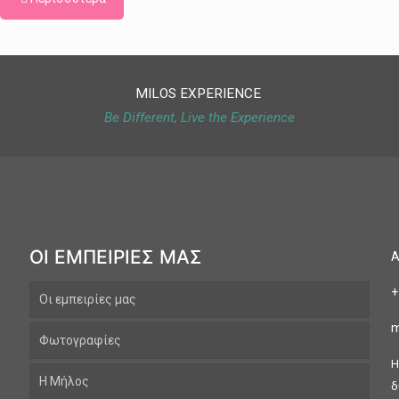
MILOS EXPERIENCE
Be Different, Live the Experience
ΟΙ ΕΜΠΕΙΡΙΕΣ ΜΑΣ
Α
+
Οι εμπειρίες μας
m
Φωτογραφίες
H
Η Μήλος
δ