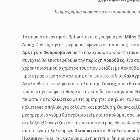
Το πρόγραμμα υπόκεινται σε τροποποίηση α
Το σημείο συνάντησης βρίσκεται στο γραφείο μας
Milos
E
Διασχίζοντας την ακτογραμμή, αφήνοντας πίσω μας τον 
Αρετή
και
Φουρκοβούνι
με τα πολύχρωμα μικρά σπιτάκια –
συνέχεια θα επισκεφθούμε την περιοχή
Αρκούδες
, ένα σ
χαρακτηριστικού σχήματος τους που μοιάζει με Αρκούδα
πρώτη μας στάση για κολύμπι, στο φυσικό κόλπο
Καλόγρ
Ακολουθεί το εκπληκτικό σπήλαιο της
Συκιάς
, όπου θα α
τρύπα στην οροφή καθώς και την είσοδο του σπηλαίου. Η
πειρατών στο
Κλέφτικο
με τις αμέτρητες σπηλιές, τα λε
καλύτερες σπηλιές για κολύμπι και κατάδυση. Θα ανακαλ
μεσημεριανό γεύμα θα σερβιριστεί μετά το κολύμπι σας, 
εκπλήξεις! Συνεχίζοντας την περιπέτεια μας, θα ακολουθή
από τα εγκαταλελειμμένα
Θειωρυχεία
και θα πλεύσουμε γ
Πολύαιγο
! Εκεί, οι γεωλογικοί σχηματισμοί δημιούργησαν