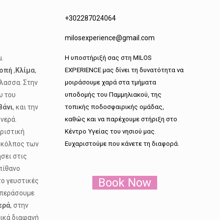
+302287024064
milosexperience@gmail.com
H υποστήριξή σας στη MILOS
μ.
EXPERIENCE μας δίνει τη δυνατότητα να
νοπή
,
Κλίμα
,
μοιράσουμε χαρά στα τμήματα
άλασσα. Στην
υποδομής του Παμμηλιακού, της
ω του
τοπικής ποδοσφαιρικής ομάδας,
Βάνι
, και την
καθώς και να παρέχουμε στήριξη στο
 νερά.
Κέντρο Υγείας του νησιού μας.
ηριστική
Ευχαριστούμε που κάνετε τη διαφορά.
ς κόλπος των
ήσει στις
πίθανο
Book Now
το γευστικές
α περάσουμε
ερά
, στην
τικά διαφανή