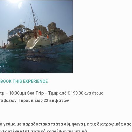
BOOK
THIS
EXPERIENCE
πμ – 18:30μμ) Sea Trip – Τιμή:
από € 190,00 ανά άτομο
πιβατών: Γκρουπ έως 22 επιβατών
ανό γεύμα με παραδοσιακά πιάτα σύμφωνα με τις διατροφικές σας
 γλουτένη κλπ), τοπικό κρασί & αναψυκτικά.