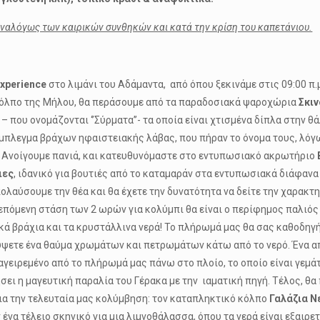
ναλόγως των καιρικών συνθηκών και κατά την κρίση του καπετάνιου.
xperience
στο λιμάνι του Αδάμαντα, από όπου ξεκινάμε στις 09:00 π.
κόλπο της Μήλου, θα περάσουμε από τα παραδοσιακά ψαροχώρια
Σκι
 που ονομάζονται ‘’Σύρματα’’- τα οποία είναι χτισμένα δίπλα στην θ
ύμπλεγμα βράχων ηφαιστειακής λάβας, που πήραν το όνομα τους, λόγ
. Ανοίγουμε πανιά, και κατευθυνόμαστε στο εντυπωσιακό ακρωτήριο
ιες
, ιδανικό για βουτιές από το καταμαράν στα εντυπωσιακά διάφανα
πολαύσουμε την θέα και θα έχετε την δυνατότητα να δείτε την χαρακτ
 επόμενη στάση των 2 ωρών για κολύμπι θα είναι ο περίφημος παλιό
υκά βράχια και τα κρυστάλλινα νερά! Το πλήρωμά μας θα σας καθοδηγ
ύψετε ένα θαύμα χρωμάτων και πετρωμάτων κάτω από το νερό. Ένα α
μαγειρεμένο από το πλήρωμά μας πάνω στο πλοίο, το οποίο είναι γεμά
σει η μαγευτική παραλία του Γέρακα με την ιαματική πηγή. Τέλος, θ
ια την τελευταία μας κολύμβηση: τον καταπληκτικό κόλπο
Γαλάζια Ν
 ένα τέλειο σκηνικό για μια λιμνοθάλασσα, όπου τα νερά είναι εξαιρε