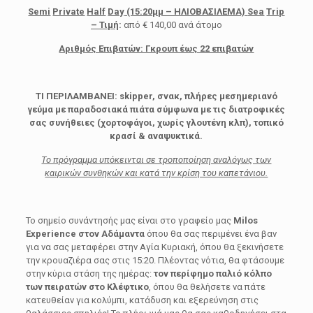
Semi
Private
Half
Day
(15:20μμ – ΗΛΙΟΒΑΣΙΛΕΜΑ)
Sea
Trip
– Τιμή
:
από € 140,00 ανά άτομο
Αριθμός Επιβατών: Γκρουπ έως 22 επιβατών
ΤΙ ΠΕΡΙΛΑΜΒΑΝΕΙ:
skipper, σνακ, πλήρες μεσημεριανό
γεύμα με παραδοσιακά πιάτα σύμφωνα με τις διατροφικές
σας συνήθειες (χορτοφάγοι, χωρίς γλουτένη κλπ), τοπικό
κρασί & αναψυκτικά.
Το πρόγραμμα υπόκεινται σε τροποποίηση αναλόγως των
καιρικών συνθηκών και κατά την κρίση του καπετάνιου.
Το σημείο συνάντησής μας είναι στο γραφείο μας
Milos
Experience
στον Αδάμαντα
όπου θα σας περιμένει ένα βαν
για να σας μεταφέρει στην Αγία Κυριακή, όπου θα ξεκινήσετε
την κρουαζιέρα σας στις 15:20. Πλέοντας νότια, θα φτάσουμε
στην κύρια στάση της ημέρας:
τον περίφημο παλιό κόλπο
των πειρατών στο Κλέφτικο
, όπου θα θελήσετε να πάτε
κατευθείαν για κολύμπι, κατάδυση και εξερεύνηση στις