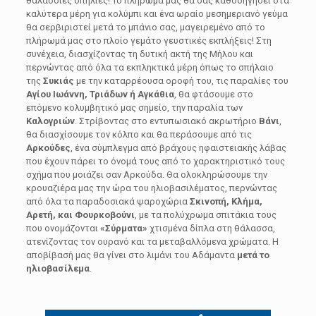
θαλάσσιες σπηλιές! Το πλήρωμά μας θα σας καθοδηγήσει στα
καλύτερα μέρη για κολύμπι και ένα ωραίο μεσημεριανό γεύμα
θα σερβιριστεί μετά το μπάνιο σας, μαγειρεμένο από το
πλήρωμά μας στο πλοίο γεμάτο γευστικές εκπλήξεις! Στη
συνέχεια, διασχίζοντας τη δυτική ακτή της Μήλου και
περνώντας από όλα τα εκπληκτικά μέρη όπως το σπήλαιο
της
Συκιάς
με την καταρρέουσα οροφή του, τις παραλίες του
Αγίου Ιωάννη, Τριάδων ή Αγκάθια
, θα φτάσουμε στο
επόμενο κολυμβητικό μας σημείο, την παραλία των
Καλογριών
. Στρίβοντας στο εντυπωσιακό ακρωτήριο
Βάνι
,
θα διασχίσουμε τον κόλπο και θα περάσουμε από τις
Αρκούδες
, ένα σύμπλεγμα από βράχους ηφαιστειακής λάβας
που έχουν πάρει το όνομά τους από το χαρακτηριστικό τους
σχήμα που μοιάζει σαν Αρκούδα. Θα ολοκληρώσουμε την
κρουαζιέρα μας την ώρα του ηλιοβασιλέματος, περνώντας
από όλα τα παραδοσιακά ψαροχώρια
Σκινοπή, Κλήμα,
Αρετή, και Φουρκοβούνι
, με τα πολύχρωμα σπιτάκια τους
που ονομάζονται
«Σύρματα»
χτισμένα δίπλα στη θάλασσα,
ατενίζοντας τον ουρανό και τα μεταβαλλόμενα χρώματα. Η
αποβίβασή μας θα γίνει στο λιμάνι του Αδάμαντα
μετά το
ηλιοβασίλεμα
.