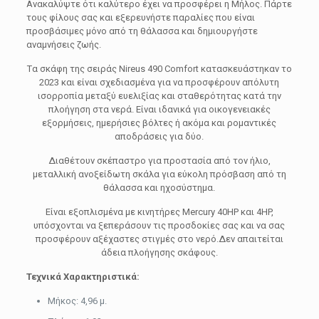
Ανακαλύψτε ότι καλύτερο έχει να προσφέρει η Μήλος. Πάρτε
τους φίλους σας και εξερευνήστε παραλίες που είναι
προσβάσιμες μόνο από τη θάλασσα και δημιουργήστε
αναμνήσεις ζωής.
Tα σκάφη της σειράς Nireus 490 Comfort κατασκευάστηκαν το
2023 και είναι σχεδιασμένα για να προσφέρουν απόλυτη
ισορροπία μεταξύ ευελιξίας και σταθερότητας κατά την
πλοήγηση στα νερά. Είναι ιδανικά για οικογενειακές
εξορμήσεις, ημερήσιες βόλτες ή ακόμα και ρομαντικές
αποδράσεις για δύο.
Διαθέτουν σκέπαστρο για προστασία από τον ήλιο,
μεταλλική ανοξείδωτη σκάλα για εύκολη πρόσβαση από τη
θάλασσα και ηχοσύστημα.
Είναι εξοπλισμένα με κινητήρες Mercury 40HP και 4HP,
υπόσχονται να ξεπεράσουν τις προσδοκίες σας και να σας
προσφέρουν αξέχαστες στιγμές στο νερό.Δεν απαιτείται
άδεια πλοήγησης σκάφους.
Τεχνικά Χαρακτηριστικά:
Μήκος: 4,96 μ.