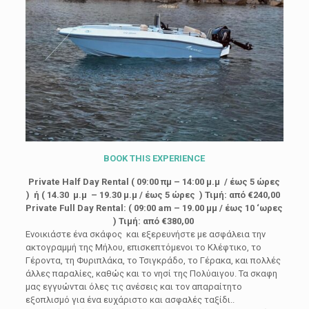
BOOK
THIS
EXPERIENCE
Private Half Day Rental ( 09:00 πμ – 14:00 μ.μ / έως 5 ώρες
) ή ( 14.30 μ.μ – 19.30 μ.μ / έως 5 ώρες ) Τιμή: από €240,00
Private Full Day Rental: ( 09:00 am – 19.00 μμ / έως 10 ‘ωρες
) Τιμή: από €380,00
Ενοικιάστε ένα σκάφος και εξερευνήστε με ασφάλεια την
ακτογραμμή της Μήλου, επισκεπτόμενοι το Κλέφτικο, το
Γέροντα, τη Φυριπλάκα, το Τσιγκράδο, το Γέρακα, και πολλές
άλλες παραλίες, καθώς και το νησί της Πολύαιγου. Τα σκαφη
μας εγγυώνται όλες τις ανέσεις και τον απαραίτητο
εξοπλισμό για ένα ευχάριστο και ασφαλές ταξίδι..